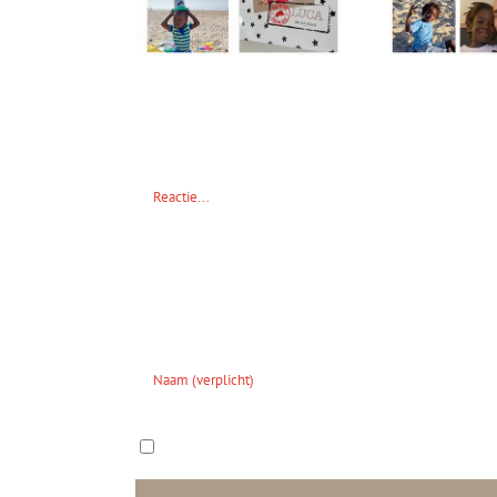
Geef een reactie
Reactie
Bewaar mijn naam, e-mailadres en website