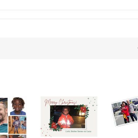
categorie
|
0 Reacties
Al weer ander half jaar
in Nederland.
stavond 20(20)22