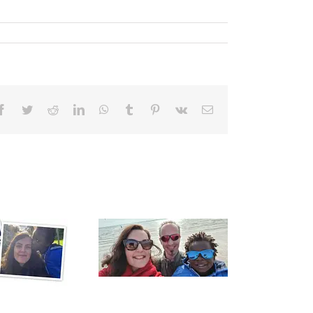
Facebook
Twitter
Reddit
LinkedIn
WhatsApp
Tumblr
Pinterest
Vk
E-
mail
1 jaar geleden