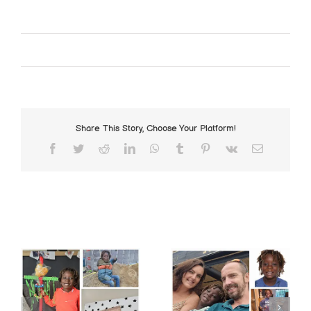
Deze zijn weer toegevoegd
Door
TeGeTelHBA-admin
|
maart 15th, 2021
|
Geen
categorie
|
0 Reacties
Share This Story, Choose Your Platform!
Facebook
Twitter
Reddit
LinkedIn
WhatsApp
Tumblr
Pinterest
Vk
E-
mail
Gerelateerde berichten
Kerstavond 20(20)22