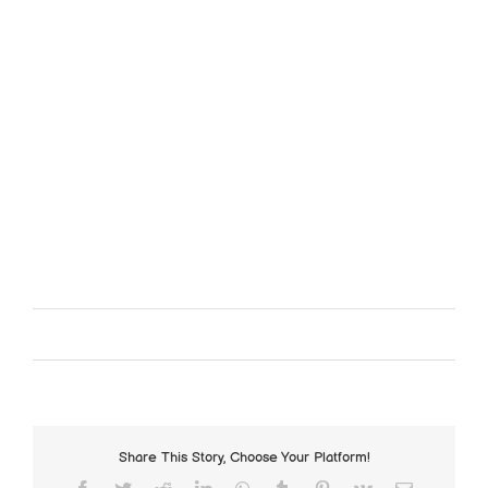
De tekst zou beginnen met:
Een biologische kindje hoeft voor ons niet. Adoptie
is ons biologische kind.
Niet ons geluk als ouders maar ONS geluk als met
z’n drietjes (en wie weet ooit met…)
We hopen dat je ons stuk weer met veel plezier
gelezen heb.
Tot snel maar weer.
ps. Er staan een aantal leuke vakantie foto’s bovenin
de foto slider
Door
TeGeTelHBA-admin
|
augustus 29th, 2021
|
Geen
categorie
|
0 Reacties
Share This Story, Choose Your Platform!